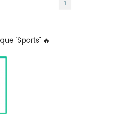
1
ique "Sports" 🔥