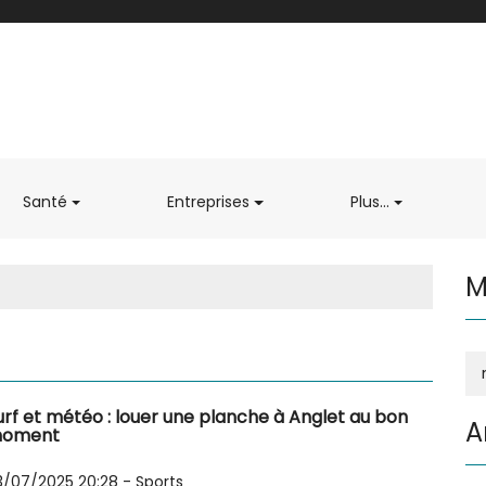
Santé
Entreprises
Plus...
M
urf et météo : louer une planche à Anglet au bon
A
oment
3/07/2025 20:28
-
Sports