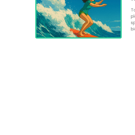
To
pl
sp
bi